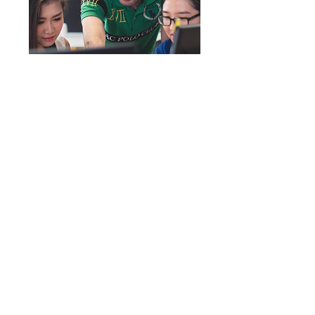
สองภาษา
Bilingual Program
การเรียนการสอนใช้แบบสองภาษาทั้งภาษาไทย
และภาษาอังกฤษ ตามความเหมาะสม โดยคณา
อาจารย์ ของจุฬาลงกรณ์มหาวิทยาลัย และวิทยากร
ผู้เชี่ยวชาญจากภายนอก
ทั้งในประเทศและต่างประเทศ
Courses will be taught in both Thai and
English depending on circumstances by
Chulalongkorn University’s professors
and external Thai and international
experts.