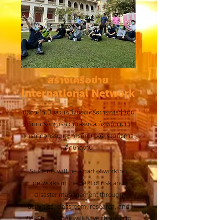
สร้างเครือข่าย
International Network
นิสิตจะได้เป็นส่วนหนึ่งของเครือข่ายการทำงาน
ด้านการจัดการความเสี่ยงและภัยพิบัติ ผ่าน
การทำกิจกรรมและ การศึกษาวิจัย รวมถึงการ
ศึกษาดูงาน
Students will be a part of working
networks in the field of risk and
disaster management through
activities, classroom, research, and
field trips. They will have chances to