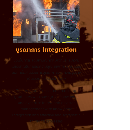
บูรณาการ Integration
มุ่งเน้นการผลิตมหาบัณฑิตที่มีความรู้และความ
เชี่ยวชาญในการลดความสูญเสียจากภัยพิบัติและ
สัมฤทธิ์ผลได้ด้วยการบูรณาการองค์ความรู้อย่าง
เป็นระบบและมีประสิทธิภาพ
The program focuses on producing
graduates who have great knowledge
and expertise in risk and disaster
management with knowledge
integration and effective and systematic
thinking processes