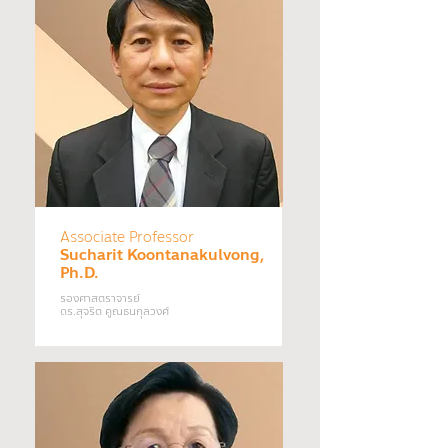
Associate Professor
Sucharit Koontanakulvong,
Ph.D.
รองศาสตราจารย์
ดร.สุจริต คูณธนกุลวงศ์