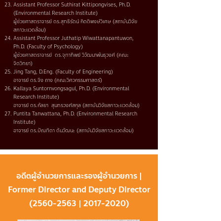
Assistant Professor Suthirat Kittipongvises, Ph.D.
(Environmental Research Institute)
ผู้ช่วยศาสตราจารย์ ดร.สุทธิรัตน์ กิตติพงษ์วิเศษ (สถาบันวิจัย
สภาวะแวดล้อม)
Assistant Professor Juthatip Wiwattanapantuwon,
Ph.D. (Faculty of Psychology)
ผู้ช่วยศาสตราจารย์
ดร.จุฑาทิพย์ วิวัฒนาพันธุวงศ์ (คณะ
จิตวิทยา)
Jing Tang, D.Eng. (Faculty of Engineering)
อาจารย์ ดร.จิง ถาง (คณะวิศวกรรมศาสตร์)
Kallaya Suntornvongsagul, Ph.D. (Environmental
Research Institute)
อาจารย์ ดร.กัลยา สุนทรวงศ์สกุล (สถาบันวิจัยสภาวะแวดล้อม)
Puntita Tanwattana, Ph.D. (Environmental Research
Institute)
อาจารย์ ดร.ปัณฑิตา ตันวัฒนะ (สถาบันวิจัยสภาวะแวดล้อม)
อดีตผู้อำนวยการและรองผู้อำนวยการ |
Former Director and Deputy Director
(​2560-2563 |
2017-2020)