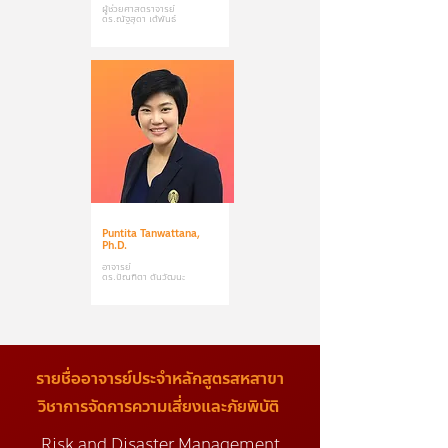
ผู้ช่วยศาสตราจารย์
ดร.ณัฐสุดา เต้พันธ์
Puntita Tanwattana,
Ph.D.
อาจารย์
ดร.ปัณฑิตา ตันวัฒนะ
รายชื่ออาจารย์ประจำหลักสูตรสหสาขา
วิชาการจัดการความเสี่ยงและภัยพิบัติ
Risk and Disaster Management