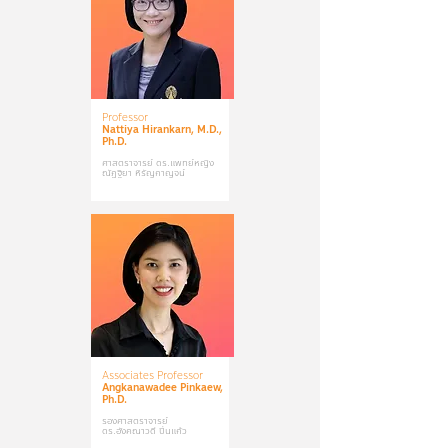
Professor
Nattiya Hirankarn, M.D.,
Ph.D.
ศาสตราจารย์ ดร.แพทย์หญิง
ณัฏฐิยา หิรัญกาญจน์
Associates Professor
Angkanawadee Pinkaew,
Ph.D.
รองศาสตราจารย์
ดร.อังคณาวดี ปิ่นแก้ว