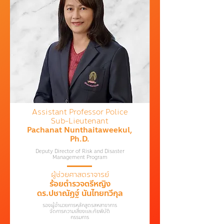
Assistant Professor Police
Sub-Lieutenant
Pachanat Nunthaitaweekul,
Ph.D.
Deputy Director of Risk and Disaster
Management Program
ผู้ช่วยศาสตราจารย์
ร้อยตำรวจตรีหญิง
ดร.ปชาณัฏฐ์ นันไทยทวีกุ
ล
รองผู้อำนวยการหลักสูตรสหสาขาการ
จัดการความเสี่ยงและภัยพิบัติ
กรรมการ