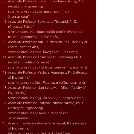
Associate Professor Sucharit Koontanakulvong, Ph.D.
(Faculty of Engineering)
รองศาสตราจารย์ ดร.สุจริต คูณธนกุลวงศ์ (คณะ
วิศวกรรมศาสตร์)
Associate Professor Suwattana Thadaniti, Ph.D.
(Graduate School)
รองศาสตราจารย์ ดร.สุวัฒนา ธาดานิติ (สาขาวิชาพัฒนามนุษย์
และสังคม (สหสาขาวิชา) บัณฑิตวิทยาลัย)
Associate Professor Tatri Taiphapoon, Ph.D. (Faculty of
Communication Arts)
รองศาสตราจารย์ ดร.ธาตรี ใต้ฟ้าพูล (คณะนิเทศศาสตร์)
Associate Professor Thanapan Laiprakobsup, Ph.D.
(Faculty of Political Science)
รองศาสตราจารย์ ดร.ธนพันธ์ ไล่ประกอบทรัพย์ (คณะรัฐศาสตร์)
Associate Professor Vachara Peansupap, Ph.D. (Faculty
of Engineering)
รองศาสตราจารย์ ดร.วัชระ เพียรสุภาพ (คณะวิศวกรรมศาสตร์)
Associate Professor
Natt Leelawat, D.Eng. (Faculty of
Engineering)
รองศาสตราจารย์ ดร.ณัฏฐ์ ลีละวัฒน์ (คณะวิศวกรรมศาสตร์)
Associate Professor
Chatpan Chintanapakdee, Ph.D.
(Faculty of Engineering)
รองศาสตราจารย์
ดร.ฉัตรพันธ์ จินตนาภักดี (คณะ
วิศวกรรมศาสตร์)
Assistant Professor Anurak Sriariyawat, Ph.D. (Faculty
of Engineering)
ผู้ช่วยศาสตราจารย์ ดร.อนุรักษ์ ศรีอริยวัฒน์ (คณะ