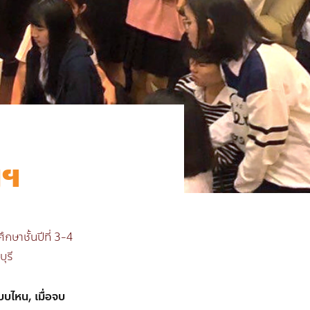
ญฯ
ษาชั้นปีที่ 3-4
ุรี
บบไหน, เมื่อจบ