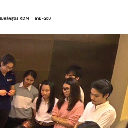
รรมหลักสูตร RDM
ถาม-ตอบ